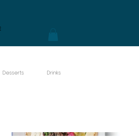
e
Desserts
Drinks