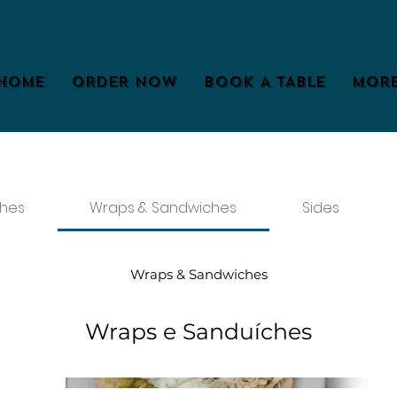
HOME
ORDER NOW
BOOK A TABLE
Mor
shes
Wraps & Sandwiches
Sides
Wraps & Sandwiches
Wraps e Sanduíches