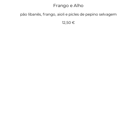
Frango e Alho
pão libanês, frango, aioli e picles de pepino selvagem
12,50 €